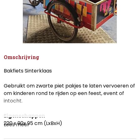
Omschrijving
Bakfiets Sinterklaas
Gebruikt om zwarte piet pakjes te laten vervoeren of
om kinderen rond te rijden op een feest, event of
intocht.
Eigenschappen
220 x 90x 95 cm (LxBxH)
Lees meer