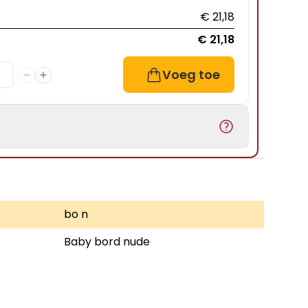
€ 21,18
€ 21,18
Voeg toe
bo n
Baby bord nude