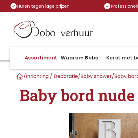
Huren tegen lage prijzen
Professionele
Assortiment
Waarom Bobo
Kerst met b
/
Inrichting / Decoratie
/
Baby shower
/
Baby bor
Home
Baby bord nude