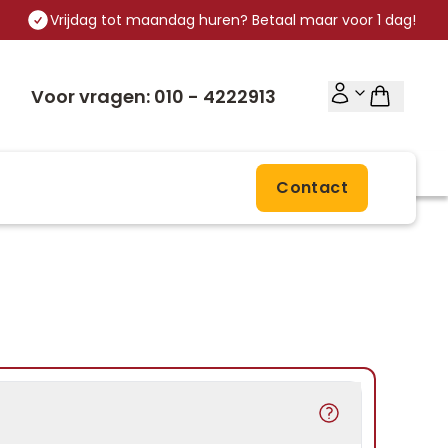
Vrijdag tot maandag huren? Betaal maar voor 1 dag!
Voor vragen: 010 - 4222913
Contact