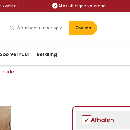
 kwaliteit
Alles uit eigen voorraad
Zoeken
obo verhuur
Betaling
d nude
Afhalen