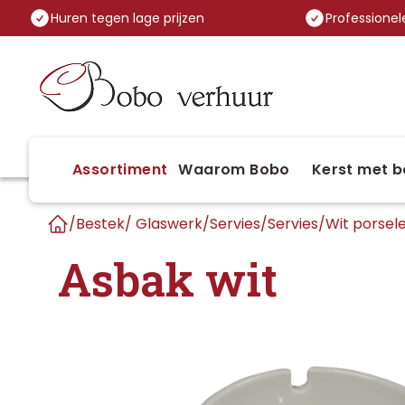
Huren tegen lage prijzen
Professionele
Assortiment
Waarom Bobo
Kerst met b
/
Bestek/ Glaswerk/Servies
/
Servies
/
Wit porsele
Home
Asbak wit