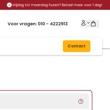
Vrijdag tot maandag huren? Betaal maar voor 1 dag!
Voor vragen: 010 - 4222913
Contact