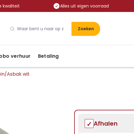
 kwaliteit
Alles uit eigen voorraad
Zoeken
obo verhuur
Betaling
in
/
Asbak wit
Afhalen