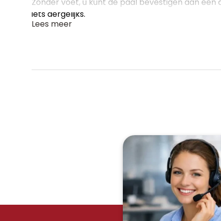
Zonder voet, u kunt de paal bevestigen aan een
iets dergelijks.
Lees meer