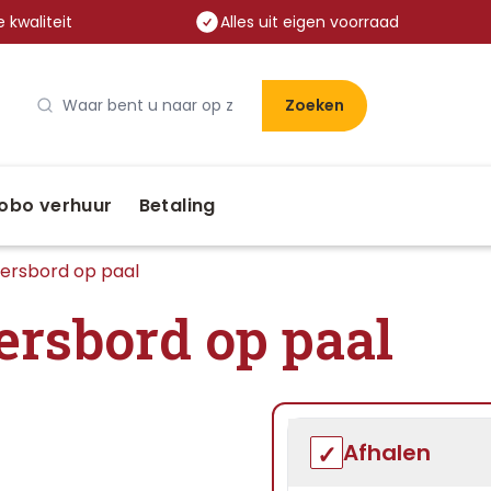
 kwaliteit
Alles uit eigen voorraad
Zoeken
obo verhuur
Betaling
keersbord op paal
ersbord op paal
Afhalen