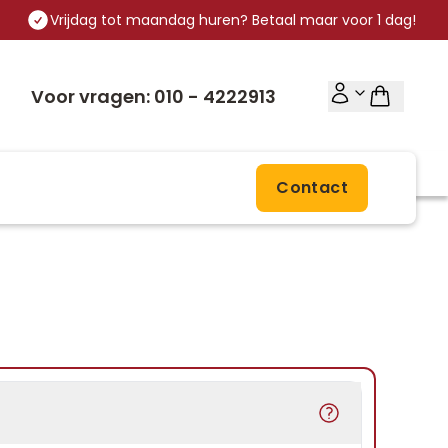
Vrijdag tot maandag huren? Betaal maar voor 1 dag!
Voor vragen: 010 - 4222913
Contact