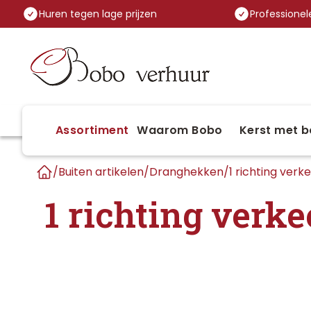
Huren tegen lage prijzen
Professionele
Assortiment
Waarom Bobo
Kerst met b
/
Buiten artikelen
/
Dranghekken
/
1 richting ver
Home
1 richting verke